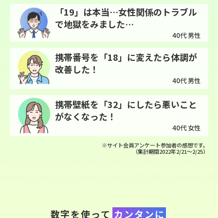
「19」は本当…女性関係のトラブル
で地獄をみました…
40代 男性
携帯番号を「18」に変えたら体調が
改善した！
40代 男性
携帯壁紙を「32」にしたら悪いこと
がなくなった！
40代 女性
※サイト会員アンケート参加者の感想です。
（集計期間2022年2/21～2/25）
数字を使って
カンタンに