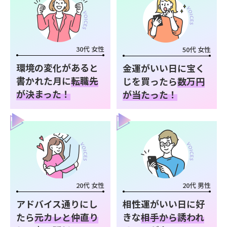
30代 女性
50代 女性
環境の変化があると
金運がいい日に宝く
書かれた月に
転職先
じを買ったら
数万円
が決まった！
が当たった！
20代 女性
20代 男性
アドバイス通りにし
相性運がいい日に好
たら
元カレと仲直り
きな
相手から誘われ