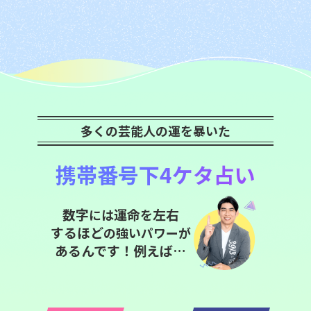
多くの芸能人の運を暴いた
携帯番号下4ケタ占い
数字
運命
左右
には
を
するほど
の強いパワーが
あるんです！例えば…