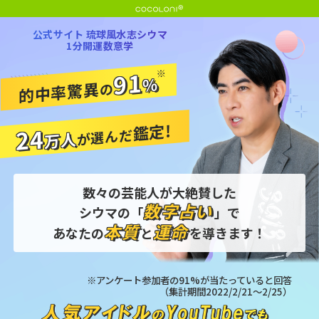
公式サイト 琉球風水志シウマ
1分開運数意学
91
※
%
的中率驚異
の
鑑定!
24
が選んだ
万人
数々の芸能人が大絶賛した
数字占い
シウマの「
」で
本質
運命
あなたの
と
を導きます！
※アンケート参加者の91%が当たっていると回答
（集計期間2022/2/21～2/25）