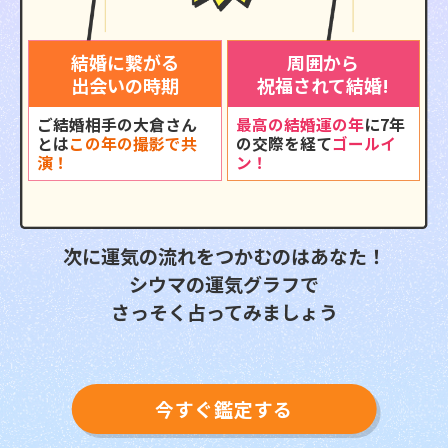
結婚に繋がる
周囲から
出会いの時期
祝福されて結婚!
ご結婚相手の大倉さん
最高の結婚運の年
に7年
とは
この年の撮影で共
の交際を経て
ゴールイ
演！
ン！
次に運気の流れをつかむのはあなた！
シウマの運気グラフで
さっそく占ってみましょう
今すぐ鑑定する