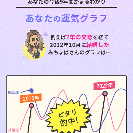
あなたの今後9年間がまるわかり
あなた
運気グラフ
の
7年の交際
例えば
を経て
2022
10
結婚した
年
月に
みちょぱさんのグラフは…