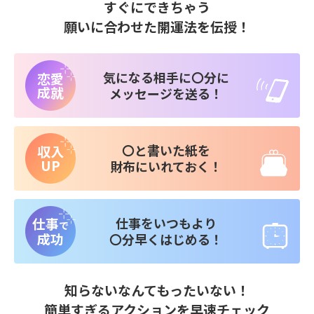
すぐにできちゃう
願いに合わせた開運法を伝授！
気になる相手に〇分に
恋愛
成就
メッセージを送る！
〇と書いた紙を
収入
UP
財布にいれておく！
仕事
仕事をいつもより
で
成功
〇分早くはじめる！
知らないなんてもったいない！
簡単すぎるアクションを早速チェック